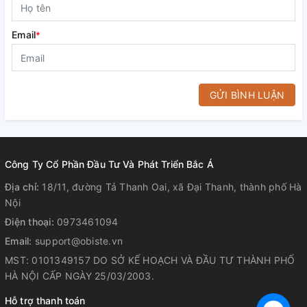
Email
*
GỬI BÌNH LUẬN
Công Ty Cổ Phần Đầu Tư Và Phát Triển Bắc Á
Địa chỉ:
18/11, đường Tả Thanh Oai, xã Đại Thanh, thành phố Hà
Nội
Điện thoại:
0973461094
Email:
support@obiste.vn
MST: 0101349157 DO SỞ KẾ HOẠCH VÀ ĐẦU TƯ THÀNH PHỐ
HÀ NỘI CẤP NGÀY 25/03/2003.
Hỗ trợ thanh toán