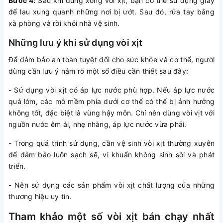
Bước 4:
Sau khi dùng xong vòi xịt, bạn có thể sử dụng giấy
để lau xung quanh những nơi bị ướt. Sau đó, rửa tay bằng
xà phòng và rời khỏi nhà vệ sinh.
Những lưu ý khi sử dụng vòi xịt
Để đảm bảo an toàn tuyệt đối cho sức khỏe và cơ thể, người
dùng cần lưu ý nắm rõ một số điều cần thiết sau đây:
- Sử dụng vòi xịt có áp lực nước phù hợp. Nếu áp lực nước
quá lớm, các mô mềm phía dưới cơ thể có thể bị ảnh hưởng
không tốt, đặc biệt là vùng hậy môn. Chỉ nên dùng vòi vịt với
nguồn nước êm ái, nhẹ nhàng, áp lực nước vừa phải.
- Trong quá trình sử dụng, cần vệ sinh vòi xịt thường xuyên
để đảm bảo luôn sạch sẽ, vi khuẩn không sinh sôi và phát
triển.
- Nên sử dụng các sản phẩm vòi xịt chất lượng của những
thương hiệu uy tín.
Tham khảo một số vòi xịt bán chạy nhất