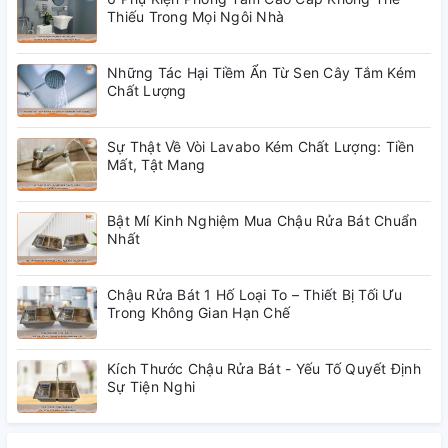
Thiếu Trong Mọi Ngôi Nhà
Những Tác Hại Tiềm Ẩn Từ Sen Cây Tắm Kém
Chất Lượng
Sự Thật Về Vòi Lavabo Kém Chất Lượng: Tiền
Mất, Tật Mang
Bật Mí Kinh Nghiệm Mua Chậu Rửa Bát Chuẩn
Nhất
Chậu Rửa Bát 1 Hố Loại To – Thiết Bị Tối Ưu
Trong Không Gian Hạn Chế
- Cách đóng gói: OC bag
- Màu sắc: Trắng chịu áp lực nước 30 bar = 450psi = 31,7
Kích Thước Chậu Rửa Bát - Yếu Tố Quyết Định
Sự Tiện Nghi
kg/cm2 + Kiểm định đóng mở theo chu kỳ nóng lạnh chịu
được 200.000 lần