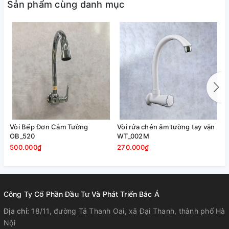
Sản phẩm cùng danh mục
Vòi Bếp Đơn Cắm Tường
Vòi rửa chén âm tường tay vặn
V
OB_520
WT_002M
W
500.000₫
270.000₫
3
Công Ty Cổ Phần Đầu Tư Và Phát Triển Bắc Á
Địa chỉ:
18/11, đường Tả Thanh Oai, xã Đại Thanh, thành phố Hà
+ Chịu được nhiệt độ từ 20ºC tới 75ºC có vòi xả tiết kiệm
Nội