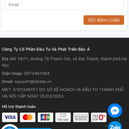
GỬI BÌNH LUẬN
Công Ty Cổ Phần Đầu Tư Và Phát Triển Bắc Á
Địa chỉ:
18/11, đường Tả Thanh Oai, xã Đại Thanh, thành phố Hà
Nội
Điện thoại:
0973461094
Email:
support@obiste.vn
MST: 0101349157 DO SỞ KẾ HOẠCH VÀ ĐẦU TƯ THÀNH PHỐ
HÀ NỘI CẤP NGÀY 25/03/2003.
Hỗ trợ thanh toán