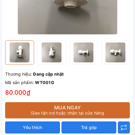
Thương hiệu:
Đang cập nhật
Mã sản phẩm:
WT001G
80.000₫
MUA NGAY
Giao tận nơi hoặc nhận tại cửa hàng
Yêu thích
Trả góp