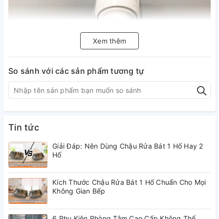
Xem thêm
So sánh với các sản phẩm tương tự
Tin tức
Giải Đáp: Nên Dùng Chậu Rửa Bát 1 Hố Hay 2
Hố
_ Van hai đầu trong bồn cầu không chỉ mang lại sự
tiết kiệm nước và tiện lợi mà còn đảm bảo hiệu suất
Kích Thước Chậu Rửa Bát 1 Hố Chuẩn Cho Mọi
xả mạnh mẽ và tính vệ sinh.
Không Gian Bếp
6 Phụ Kiện Phòng Tắm Cao Cấp Không Thể