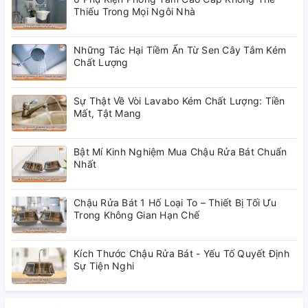
Thiếu Trong Mọi Ngôi Nhà
Những Tác Hại Tiềm Ẩn Từ Sen Cây Tắm Kém
Chất Lượng
Sự Thật Về Vòi Lavabo Kém Chất Lượng: Tiền
Mất, Tật Mang
Bật Mí Kinh Nghiệm Mua Chậu Rửa Bát Chuẩn
Nhất
Chậu Rửa Bát 1 Hố Loại To – Thiết Bị Tối Ưu
Trong Không Gian Hạn Chế
Kích Thước Chậu Rửa Bát - Yếu Tố Quyết Định
Sự Tiện Nghi
_ Đây là một phụ kiện quan trọng trong việc nâng
cao trải nghiệm sử dụng bồn cầu và giúp tiết kiệm