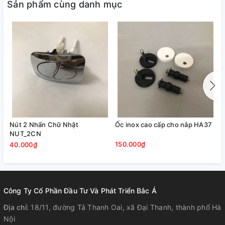
Sản phẩm cùng danh mục
tài nguyên quý giá.
* Ưu điểm của Van 2 đầu:
- Tiết kiệm nước: Van hai đầu cho phép người dùng
lựa chọn giữa chế độ xả nhanh và xả nhẹ. Chế độ xả
nhẹ được sử dụng khi cần ít nước, giúp tiết kiệm
nước đáng kể trong quá trình sử dụng bồn cầu.
Nút 2 Nhấn Chữ Nhật
Ốc inox cao cấp cho nắp HA37
C
NUT_2CN
150.000₫
7
40.000₫
Công Ty Cổ Phần Đầu Tư Và Phát Triển Bắc Á
Địa chỉ:
18/11, đường Tả Thanh Oai, xã Đại Thanh, thành phố Hà
Nội