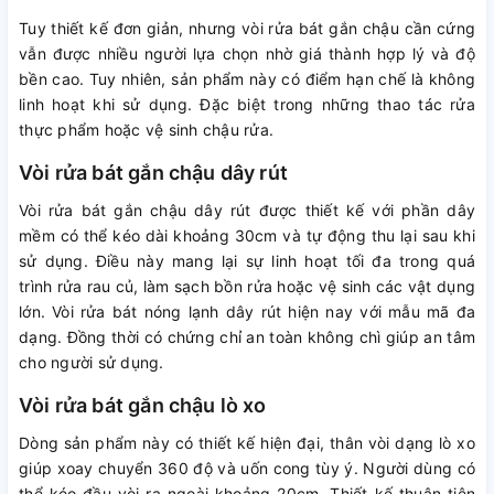
Tuy thiết kế đơn giản, nhưng vòi rửa bát gắn chậu cần cứng
vẫn được nhiều người lựa chọn nhờ giá thành hợp lý và độ
bền cao. Tuy nhiên, sản phẩm này có điểm hạn chế là không
linh hoạt khi sử dụng. Đặc biệt trong những thao tác rửa
thực phẩm hoặc vệ sinh chậu rửa.
Vòi rửa bát gắn chậu dây rút
Vòi rửa bát gắn chậu dây rút được thiết kế với phần dây
mềm có thể kéo dài khoảng 30cm và tự động thu lại sau khi
sử dụng. Điều này mang lại sự linh hoạt tối đa trong quá
trình rửa rau củ, làm sạch bồn rửa hoặc vệ sinh các vật dụng
lớn. Vòi rửa bát nóng lạnh dây rút hiện nay với mẫu mã đa
dạng. Đồng thời có chứng chỉ an toàn không chì giúp an tâm
cho người sử dụng.
Vòi rửa bát gắn chậu lò xo
Dòng sản phẩm này có thiết kế hiện đại, thân vòi dạng lò xo
giúp xoay chuyển 360 độ và uốn cong tùy ý. Người dùng có
thể kéo đầu vòi ra ngoài khoảng 20cm. Thiết kế thuận tiện