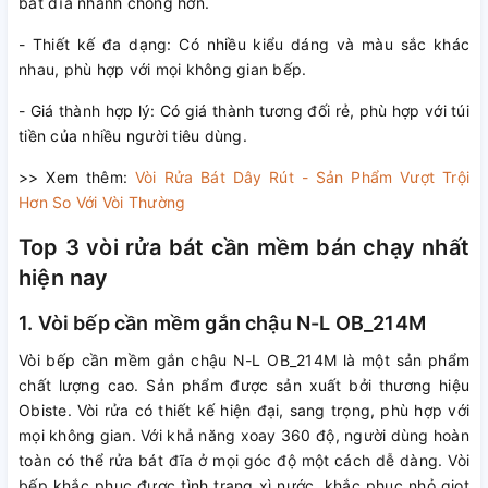
bát đĩa nhanh chóng hơn.
- Thiết kế đa dạng: Có nhiều kiểu dáng và màu sắc khác
nhau, phù hợp với mọi không gian bếp.
- Giá thành hợp lý: Có giá thành tương đối rẻ, phù hợp với túi
tiền của nhiều người tiêu dùng.
>> Xem thêm:
Vòi Rửa Bát Dây Rút - Sản Phẩm Vượt Trội
Hơn So Với Vòi Thường
Top 3 vòi rửa bát cần mềm bán chạy nhất
hiện nay
1. Vòi bếp cần mềm gắn chậu N-L OB_214M
Vòi bếp cần mềm gắn chậu N-L OB_214M là một sản phẩm
chất lượng cao. Sản phẩm được sản xuất bởi thương hiệu
Obiste. Vòi rửa có thiết kế hiện đại, sang trọng, phù hợp với
mọi không gian. Với khả năng xoay 360 độ, người dùng hoàn
toàn có thể rửa bát đĩa ở mọi góc độ một cách dễ dàng. Vòi
bếp khắc phục được tình trạng xì nước, khắc phục nhỏ giọt