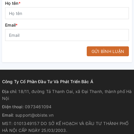
Họ tên
*
Email
*
GỬI BÌNH LUẬN
Công Ty Cổ Phần Đầu Tư Và Phát Triển Bắc Á
Địa chỉ:
18/11, đường Tả Thanh Oai, xã Đại Thanh, thành phố Hà
Nội
Điện thoại:
0973461094
Email:
support@obiste.vn
MST: 0101349157 DO SỞ KẾ HOẠCH VÀ ĐẦU TƯ THÀNH PHỐ
HÀ NỘI CẤP NGÀY 25/03/2003.