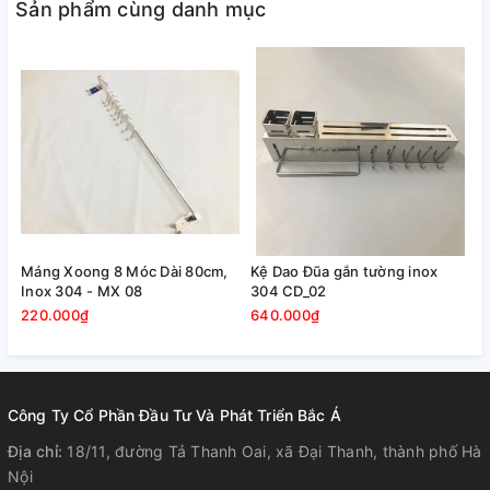
Sản phẩm cùng danh mục
- Bộ sản phẩm gồm: máng nắp xoong + ốc vít tắc kê, bộ sản
phẩm đã đầy đủ khách chỉ việc bắn vít vào tường.
+ Sườn chính gia công bằng láp tròn inox 304 khung rất
chắc chắn.
Máng Xoong 8 Móc Dài 80cm,
Kệ Dao Đũa gắn tường inox
Inox 304 - MX 08
304 CD_02
220.000₫
640.000₫
Công Ty Cổ Phần Đầu Tư Và Phát Triển Bắc Á
Địa chỉ:
18/11, đường Tả Thanh Oai, xã Đại Thanh, thành phố Hà
Nội