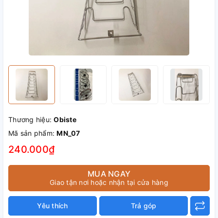
Thương hiệu:
Obiste
Mã sản phẩm:
MN_07
240.000₫
MUA NGAY
Giao tận nơi hoặc nhận tại cửa hàng
Yêu thích
Trả góp