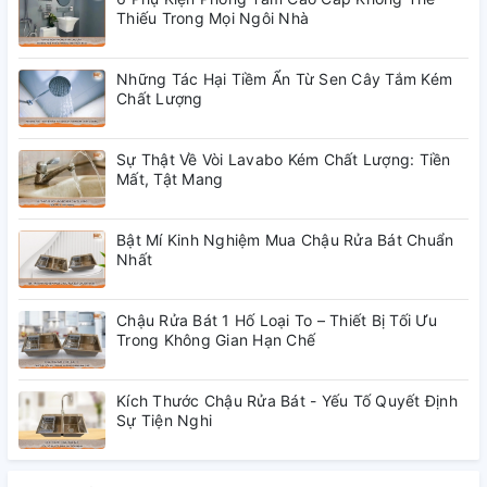
MN07:
Thiếu Trong Mọi Ngôi Nhà
- Chất liệu inox 304 bóng, siêu bền bỉ, chống rỉ sét, vĩnh
viễn không ăn mòn. + Kích thước máng: 60cm x 35cm x
Những Tác Hại Tiềm Ẩn Từ Sen Cây Tắm Kém
10cm
Chất Lượng
Sự Thật Về Vòi Lavabo Kém Chất Lượng: Tiền
Mất, Tật Mang
Bật Mí Kinh Nghiệm Mua Chậu Rửa Bát Chuẩn
Nhất
Chậu Rửa Bát 1 Hố Loại To – Thiết Bị Tối Ưu
Trong Không Gian Hạn Chế
Kích Thước Chậu Rửa Bát - Yếu Tố Quyết Định
Sự Tiện Nghi