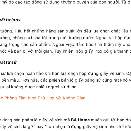
thẩm mỹ do các tác động sử dụng thường xuyên của con người. Từ
uất từ inox
lý tưởng. Hầu hết những hãng sản xuất lớn đều lựa chọn chất liệu
 tường, chống oxi hóa tốt trong môi trường nước. Ngoài ra, hộp đ
sang trọng cho sản phẩm. Ngoài việc đảm bảo tính thẩm mỹ cho 
 và bền bỉ với thời gian. Tuy nhiên, hộp giấy inox có giá thành 
uất từ sứ
 sự lựa chọn hoàn hảo khi bạn lựa chọn hộp đựng giấy vệ sinh. Đ
à bền màu. Hơn nữa, các phiên bản lô giấy bằng sứ cũng rất khó 
 sứ lại không được nhiều người sử dụng.
ện Phòng Tắm Inox Phù Hợp Với Không Gian
 về dòng sản phẩm lô giấy vệ sinh mà
BA Home
muốn gửi tới bạn đọ
 giấy vệ sinh là gì?” hay “Lựa chọn lô đựng giấy vệ sinh như thế