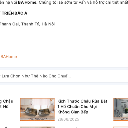
iên hệ với
BA Home.
Chúng tôi sẽ sớm tư vấn và hỗ trợ chi tiết nhất
 TRIỂN BẮC Á
Thanh Oai, Thanh Trì, Hà Nội
m/BAHome
Lô Giấy Vệ Sinh Là Gì? Lựa Chọn Như Thế Nào Cho Chuẩn?
ng Chậu
Kích Thước Chậu Rửa Bát
2 Hố
1 Hố Chuẩn Cho Mọi
Không Gian Bếp
28/08/2025