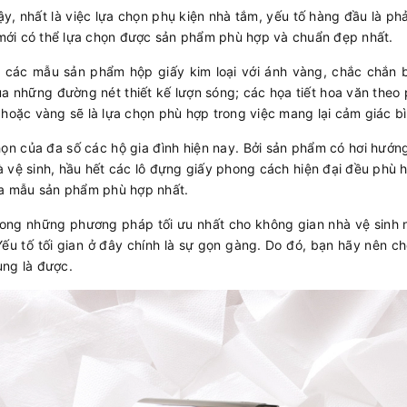
, nhất là việc lựa chọn phụ kiện nhà tắm, yếu tố hàng đầu là ph
mới có thể lựa chọn được sản phẩm phù hợp và chuẩn đẹp nhất.
y các mẫu sản phẩm hộp giấy kim loại với ánh vàng, chắc chắn
của những đường nét thiết kế lượn sóng; các họa tiết hoa văn th
 hoặc vàng sẽ là lựa chọn phù hợp trong việc mang lại cảm giác bì
họn của đa số các hộ gia đình hiện nay. Bởi sản phẩm có hơi hướng
hà vệ sinh, hầu hết các lô đựng giấy phong cách hiện đại đều phù
 ra mẫu sản phẩm phù hợp nhất.
rong những phương pháp tối ưu nhất cho không gian nhà vệ sinh n
Yếu tố tối gian ở đây chính là sự gọn gàng. Do đó, bạn hãy nên 
ùng là được.