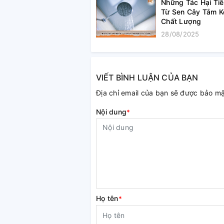
Những Tác Hại Ti
Từ Sen Cây Tắm 
Chất Lượng
28/08/2025
VIẾT BÌNH LUẬN CỦA BẠN
Địa chỉ email của bạn sẽ được bảo m
Nội dung
*
Họ tên
*