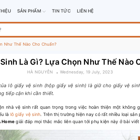
THIỆU
SẢN PHẨM
TIN TỨC
LIÊN HỆ
họn Như Thế Nào Cho Chuẩn?
 Sinh Là Gì? Lựa Chọn Như Thế Nào
HÀ NGUYỄN
Wednesday, 19 July, 2023
ủa lô giấy vệ sinh (hộp giấy vệ sinh) là giữ cho giấy vệ si
g tiếp cận khi cần thiết.
iện nhà vệ sinh rất quan trọng trong việc hoàn thiện một không gi
ếu là
lô giấy vệ sinh
. Trên thị trường hiện nay có rất nhiều loại s
A Home
giải đáp mọi thắc mắc liên quan tới phụ kiện này ở bài viết