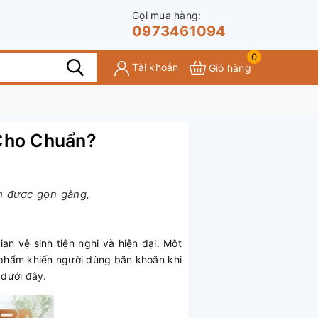
Gọi mua hàng:
0973461094
0
Tài khoản
Giỏ hàng
 Cho Chuẩn?
nh được gọn gàng,
an vệ sinh tiện nghi và hiện đại. Một
ản phẩm khiến người dùng băn khoăn khi
 dưới đây.