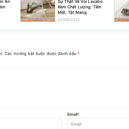
ềm Ẩn
Sự Thật Về Vòi Lavabo
Kém
Kém Chất Lượng: Tiền
Mất, Tật Mang
22/08/2025
ật. Các trường bắt buộc được đánh dấu
*
Email
*