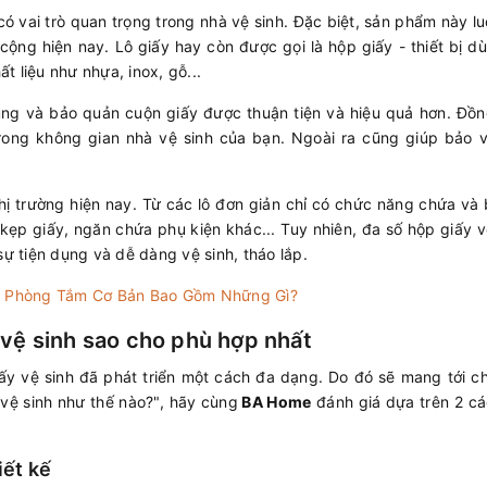
, có vai trò quan trọng trong nhà vệ sinh. Đặc biệt, sản phẩm này l
cộng hiện nay. Lô giấy hay còn được gọi là hộp giấy - thiết bị d
 liệu như nhựa, inox, gỗ...
ụng và bảo quản cuộn giấy được thuận tiện và hiệu quả hơn. Đồng
trong không gian nhà vệ sinh của bạn. Ngoài ra cũng giúp bảo v
thị trường hiện nay. Từ các lô đơn giản chỉ có chức năng chứa và
kẹp giấy, ngăn chứa phụ kiện khác... Tuy nhiên, đa số hộp giấy v
sự tiện dụng và dễ dàng vệ sinh, tháo lắp.
nh Phòng Tắm Cơ Bản Bao Gồm Những Gì?
 vệ sinh sao cho phù hợp nhất
y vệ sinh đã phát triển một cách đa dạng. Do đó sẽ mang tới c
 vệ sinh như thế nào?", hãy cùng
BA Home
đánh giá dựa trên 2 các
iết kế