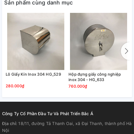
Sản phẩm cùng danh mục
Lô Giấy Kín Inox 304 HG_529
Hộp đựng giấy công nghiệp
H
inox 304 - HG_633
280.000₫
4
760.000₫
Công Ty Cổ Phần Đầu Tư Và Phát Triển Bắc Á
Địa chỉ:
18/11, đường Tả Thanh Oai, xã Đại Thanh, thành phố Hà
- Sản phẩm có kích thước phù hợp với các cuộn giấy thông
Nội