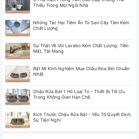
Thiếu Trong Mọi Ngôi Nhà
Những Tác Hại Tiềm Ẩn Từ Sen Cây Tắm Kém
Chất Lượng
Sự Thật Về Vòi Lavabo Kém Chất Lượng: Tiền
Mất, Tật Mang
Bật Mí Kinh Nghiệm Mua Chậu Rửa Bát Chuẩn
Nhất
Chậu Rửa Bát 1 Hố Loại To – Thiết Bị Tối Ưu
Trong Không Gian Hạn Chế
Kích Thước Chậu Rửa Bát - Yếu Tố Quyết Định
Sự Tiện Nghi
- Thiết kế có nắp đậy giữ cho những cuộn giấy không bám
bụi bẩn hay thấm nước