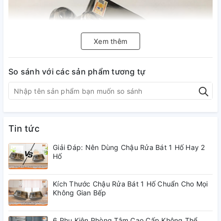
Xem thêm
So sánh với các sản phẩm tương tự
Tin tức
Giải Đáp: Nên Dùng Chậu Rửa Bát 1 Hố Hay 2
Hố
- Chất liệu inox 304 không gỉ sét luôn sáng bóng, không oxy
hóa trong môi trường ẩm ướt.
Kích Thước Chậu Rửa Bát 1 Hố Chuẩn Cho Mọi
Không Gian Bếp
6 Phụ Kiện Phòng Tắm Cao Cấp Không Thể