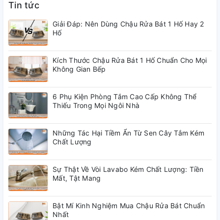
Tin tức
Mô tả sản phẩm:
Giải Đáp: Nên Dùng Chậu Rửa Bát 1 Hố Hay 2
Hố
- Loại sản phẩm: Chậu đặt dương bàn
- Kích thước: 400 x 400 x 140mm
Kích Thước Chậu Rửa Bát 1 Hố Chuẩn Cho Mọi
Không Gian Bếp
- Chất liệu: sứ cao cấp siêu bền
6 Phụ Kiện Phòng Tắm Cao Cấp Không Thể
- Công năng: Bồn rửa tay
Thiếu Trong Mọi Ngôi Nhà
- Thiết kế: Hoa văn hoa đỏ chấm tiêu đen
Những Tác Hại Tiềm Ẩn Từ Sen Cây Tắm Kém
Chất Lượng
Sự Thật Về Vòi Lavabo Kém Chất Lượng: Tiền
Mất, Tật Mang
Bật Mí Kinh Nghiệm Mua Chậu Rửa Bát Chuẩn
Nhất