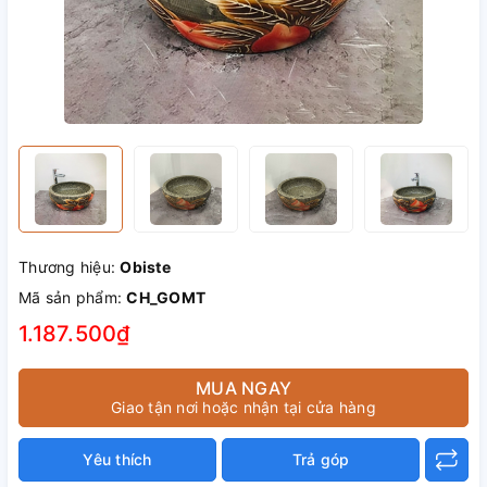
Thương hiệu:
Obiste
Mã sản phẩm:
CH_GOMT
1.187.500₫
MUA NGAY
Giao tận nơi hoặc nhận tại cửa hàng
Yêu thích
Trả góp