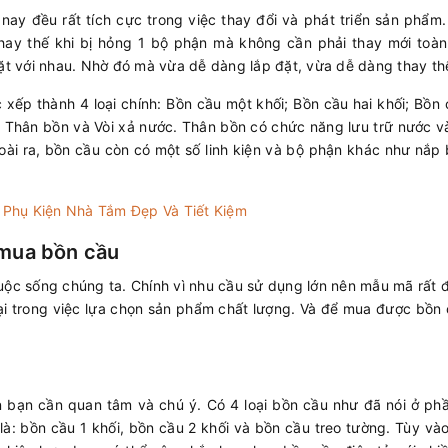
n nay đều rất tích cực trong việc thay đổi và phát triển sản ph
 thay thế khi bị hỏng 1 bộ phận mà không cần phải thay mới to
đặt với nhau. Nhờ đó mà vừa dễ dàng lắp đặt, vừa dễ dàng thay th
ếp thành 4 loại chính: Bồn cầu một khối; Bồn cầu hai khối; Bồn 
 Thân bồn và Vòi xả nước. Thân bồn có chức năng lưu trữ nước và
ài ra, bồn cầu còn có một số linh kiện và bộ phận khác như nắp 
 Phụ Kiện Nhà Tắm Đẹp Và Tiết Kiệm
 mua bồn cầu
uộc sống chúng ta. Chính vì nhu cầu sử dụng lớn nên mẫu mã rất 
lại trong việc lựa chọn sản phẩm chất lượng. Và để mua được bồn
n bạn cần quan tâm và chú ý. Có 4 loại bồn cầu như đã nói ở phần 
là: bồn cầu 1 khối, bồn cầu 2 khối và bồn cầu treo tường. Tùy v