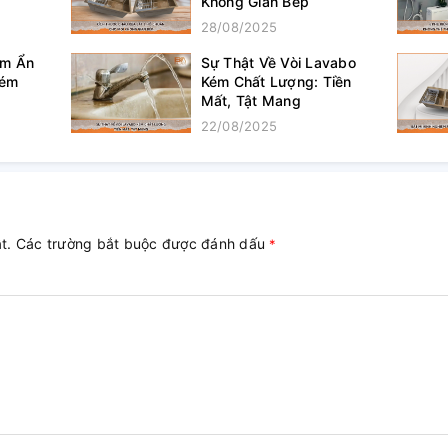
Không Gian Bếp
28/08/2025
ềm Ẩn
Sự Thật Về Vòi Lavabo
Kém
Kém Chất Lượng: Tiền
Mất, Tật Mang
22/08/2025
ật. Các trường bắt buộc được đánh dấu
*