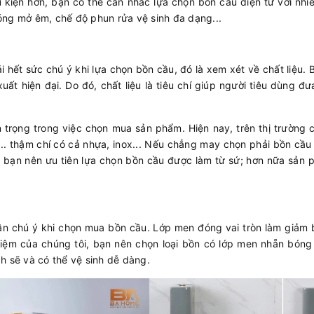
iện hơn, bạn có thể cân nhắc lựa chọn bồn cầu điện tử với nhiều
óng mở êm, chế độ phun rửa vệ sinh đa dạng...
hết sức chú ý khi lựa chọn bồn cầu, đó là xem xét về chất liệu.
uất hiện đại. Do đó, chất liệu là tiêu chí giúp người tiêu dùng 
n trọng trong việc chọn mua sản phẩm. Hiện nay, trên thị trường 
... thậm chí có cả nhựa, inox... Nếu chẳng may chọn phải bồn cầu 
hất bạn nên ưu tiên lựa chọn bồn cầu được làm từ sứ; hơn nữa sả
 cần chú ý khi chọn mua bồn cầu. Lớp men đóng vai tròn làm giảm
iệm của chúng tôi, bạn nên chọn loại bồn có lớp men nhẵn bóng v
h sẽ và có thể vệ sinh dễ dàng.