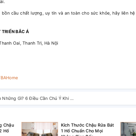
ài.
ồn cầu chất lượng, uy tín và an toàn cho sức khỏe, hãy liên hệ
 TRIỂN BẮC Á
Thanh Oai, Thanh Trì, Hà Nội
m/BAHome
Cấu Tạo Bồn Cầu Gồm Những Gì? 6 Điều Cần Chú Ý Khi Chọn Mua
ng Chậu
Kích Thước Chậu Rửa Bát
2 Hố
1 Hố Chuẩn Cho Mọi