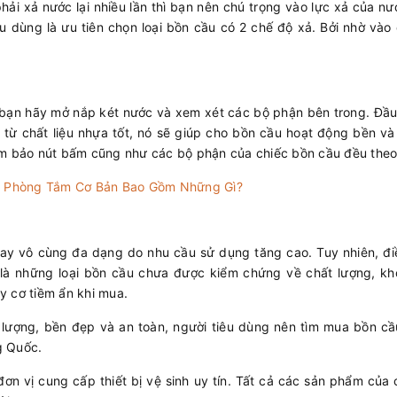
ải xả nước lại nhiều lần thì bạn nên chú trọng vào lực xả của nư
u dùng là ưu tiên chọn loại bồn cầu có 2 chế độ xả. Bởi nhờ vào
bạn hãy mở nắp két nước và xem xét các bộ phận bên trong. Đầu t
 từ chất liệu nhựa tốt, nó sẽ giúp cho bồn cầu hoạt động bền và 
ảm bảo nút bấm cũng như các bộ phận của chiếc bồn cầu đều theo
nh Phòng Tắm Cơ Bản Bao Gồm Những Gì?
n nay vô cùng đa dạng do nhu cầu sử dụng tăng cao. Tuy nhiên, đi
là những loại bồn cầu chưa được kiểm chứng về chất lượng, kh
y cơ tiềm ẩn khi mua.
lượng, bền đẹp và an toàn, người tiêu dùng nên tìm mua bồn cầu
g Quốc.
n vị cung cấp thiết bị vệ sinh uy tín. Tất cả các sản phẩm của 