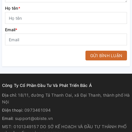
Họ tên
*
Email
*
GỬI BÌNH LUẬN
Công Ty Cổ Phần Đầu Tư Và Phát Triển Bắc Á
Địa chỉ:
18/11, đường Tả Thanh Oai, xã Đại Thanh, thành phố Hà
Nội
Điện thoại:
0973461094
Email:
support@obiste.vn
MST: 0101349157 DO SỞ KẾ HOẠCH VÀ ĐẦU TƯ THÀNH PHỐ