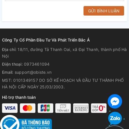
GỬI BÌNH LUẬN
Công Ty Cổ Phần Đầu Tư Và Phát Triển Bắc Á
Địa chỉ:
18/11, đường Tả Thanh Oai, xã Đại Thanh, thành phố Hà
Nội
Điện thoại:
0973461094
Email:
support@obiste.vn
MST: 0101349157 DO SỞ KẾ HOẠCH VÀ ĐẦU TƯ THÀNH PHỐ
HÀ NỘI CẤP NGÀY 25/03/2003.
Hỗ trợ thanh toán